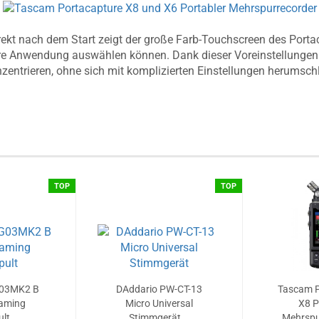
Direkt nach dem Start zeigt der große Farb-Touchscreen des Port
hre Anwendung auswählen können. Dank dieser Voreinstellungen h
entrieren, ohne sich mit komplizierten Einstellungen herumsc
TOP
TOP
03MK2 B
DAddario PW-CT-13
Tascam P
eaming
Micro Universal
X8 P
lt...
Stimmgerät...
Mehrspur