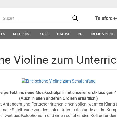
Suche...
Telefon: 
TEN
RECORDING
KABEL
STATIVE
PA
DRUMS & PERC.
TER
NOTEN
SONSTIGES
PARTS
SONDERPREISE - ABVERKA
ne Violine zum Unterri
ie perfekt ins neue Musikschuljahr mit unserer erstklassigen 4/
(Auch in allen anderen Größen erhältlich!)
etet Anfängern und Fortgeschrittenen einen vollen, warmen Klang 
imale Spielfreude von der ersten Unterrichtsstunde an. Im Kompl
chwertiges Kolophonium und einen schützenden Koffer für den 