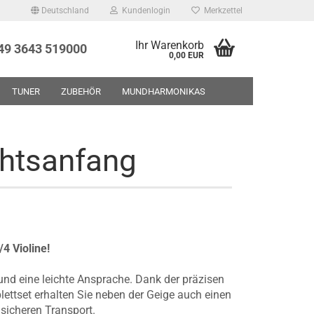
Deutschland
Kundenlogin
Merkzettel
Ihr Warenkorb
+49 3643 519000
0,00 EUR
TUNER
ZUBEHÖR
MUNDHARMONIKAS
UF - RESTPOSTEN - GEBRAUCHTWAREN
ÜBER UNS
chtsanfang
4 Violine!
und eine leichte Ansprache. Dank der präzisen
ettset erhalten Sie neben der Geige auch einen
sicheren Transport.