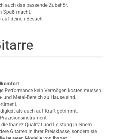
lich auch das passende Zubehör.
nen Spaß macht.
s auf deinen Besuch.
tarre
lkomfort
sige Performance kein Vermögen kosten müssen.
re- und Metal-Bereich zu Hause sind.
rtiment.
gkeit als auch auf Kraft getrimmt.
 Präzisionsinstrument.
, die Ibanez Qualität und Leistung in einem
re Gitarren in ihrer Preisklasse, sondern sie
ie teureren Modelle von Ibanez.