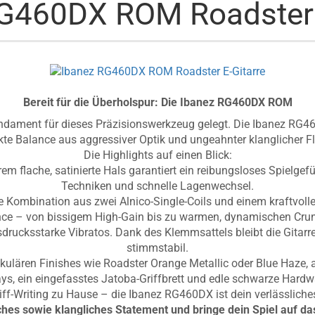
G460DX ROM Roadster 
Bereit für die Überholspur: Die Ibanez RG460DX ROM
dament für dieses Präzisionswerkzeug gelegt. Die Ibanez RG460D
kte Balance aus aggressiver Optik und ungeahnter klanglicher Fle
Die Highlights auf einen Blick:
rem flache, satinierte Hals garantiert ein reibungsloses Spielge
Techniken und schnelle Lagenwechsel.
 Kombination aus zwei Alnico-Single-Coils und einem kraftvoll
nce – von bissigem High-Gain bis zu warmen, dynamischen Crunc
rucksstarke Vibratos. Dank des Klemmsattels bleibt die Gitarre
stimmstabil.
akulären Finishes wie Roadster Orange Metallic oder Blue Haze,
ays, ein eingefasstes Jatoba-Griffbrett und edle schwarze Hardw
iff-Writing zu Hause – die Ibanez RG460DX ist dein verlässlic
ches sowie klangliches Statement und bringe dein Spiel auf da