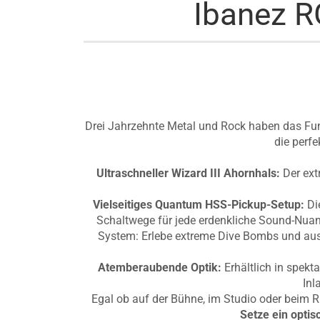
Ibanez R
Drei Jahrzehnte Metal und Rock haben das Fun
die perfe
Ultraschneller Wizard III Ahornhals:
Der ext
Vielseitiges Quantum HSS-Pickup-Setup:
Die
Schaltwege für jede erdenkliche Sound-Nua
System: Erlebe extreme Dive Bombs und ausd
Atemberaubende Optik:
Erhältlich in spekt
Inl
Egal ob auf der Bühne, im Studio oder beim R
Setze ein optis