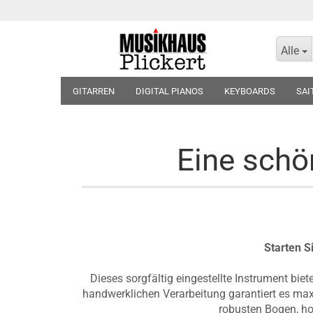
Alle
GITARREN
DIGITAL PIANOS
KEYBOARDS
SAI
KOPFHÖRER
BLOCKFLÖTEN
VIOLINEN
BLÄT
Eine schö
Starten S
Dieses sorgfältig eingestellte Instrument bi
handwerklichen Verarbeitung garantiert es max
robusten Bogen, ho