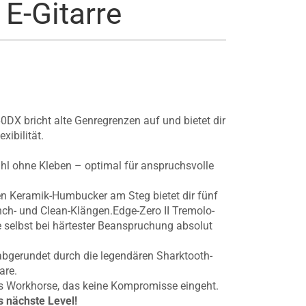
E-Gitarre
X bricht alte Genregrenzen auf und bietet dir
xibilität.
fühl ohne Kleben – optimal für anspruchsvolle
en Keramik-Humbucker am Steg bietet dir fünf
h- und Clean-Klängen.Edge-Zero II Tremolo-
 selbst bei härtester Beanspruchung absolut
 abgerundet durch die legendären Sharktooth-
are.
hes Workhorse, das keine Kompromisse eingeht.
s nächste Level!