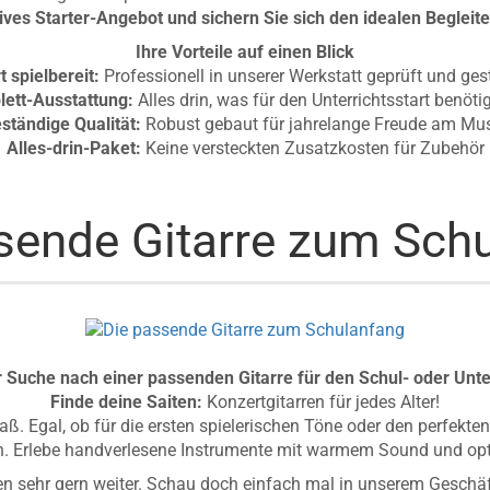
ives Starter-Angebot und sichern Sie sich den idealen Begleite
Ihre Vorteile auf einen Blick
t spielbereit:
Professionell in unserer Werkstatt geprüft und ge
ett-Ausstattung:
Alles drin, was für den Unterrichtsstart benöti
ständige Qualität:
Robust gebaut für jahrelange Freude am Mus
Alles-drin-Paket:
Keine versteckten Zusatzkosten für Zubehör
sende Gitarre zum Sch
r Suche nach einer passenden Gitarre für den Schul- oder Unt
Finde deine Saiten:
Konzertgitarren für jedes Alter!
ß. Egal, ob für die ersten spielerischen Töne oder den perfekt
ch. Erlebe handverlesene Instrumente mit warmem Sound und opt
en sehr gern weiter. Schau doch einfach mal in unserem Geschäf