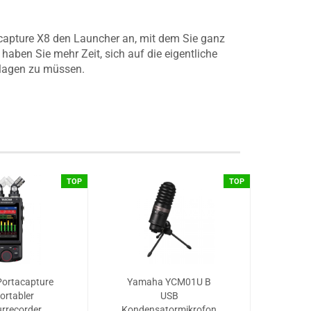
acapture X8 den Launcher an, mit dem Sie ganz
aben Sie mehr Zeit, sich auf die eigentliche
hlagen zu müssen.
TOP
TOP
ortacapture
Yamaha YCM01U B
ortabler
USB
recorder...
Kondensatormikrofon