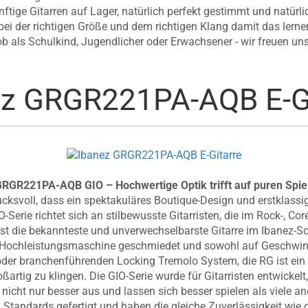
tige Gitarren auf Lager, natürlich perfekt gestimmt und natür
 bei der richtigen Größe und dem richtigen Klang damit das ler
b als Schulkind, Jugendlicher oder Erwachsener - wir freuen un
ez GRGR221PA-AQB E-Gi
GRGR221PA-AQB GIO – Hochwertige Optik trifft auf puren Spie
ksvoll, dass ein spektakuläres Boutique-Design und erstklas
-Serie richtet sich an stilbewusste Gitarristen, die im Rock-, Co
ist die bekannteste und unverwechselbarste Gitarre im Ibanez-So
 Hochleistungsmaschine geschmiedet und sowohl auf Geschwindi
oder branchenführenden Locking Tremolo System, die RG ist ein
oßartig zu klingen. Die GIO-Serie wurde für Gitarristen entwickelt
cht nur besser aus und lassen sich besser spielen als viele ande
Standards gefertigt und haben die gleiche Zuverlässigkeit wie d