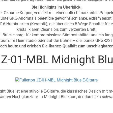
Die Highlights im Überblick:
ter Okoume-Korpus, veredelt mit einer optisch markanten Pappe
ubte GRG-Ahornhals bietet die gewohnt schlanke, extrem leicht
Z-6 Humbuckern (Keramik), die über einen 5-Wege-Schalter für en
kristallklaren Cleans bis zum verzerrten Brett.
l-Brücke sorgt für kompromisslose Stimmstabilität und ein lange
raum, im Heimstudio oder auf der Bühne – die Ibanez GRGR221P
noch heute und erleben Sie Ibanez-Qualität zum unschlagbaren
JZ-01-MBL Midnight Blu
t Blue ist eine stilvolle E-Gitarre, die klassisches Design mit mo
kanten Hochglanzlack in Midnight Blue aus, der durch ein schwar