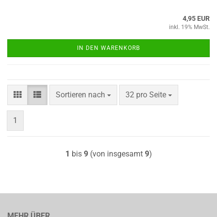
4,95 EUR
inkl. 19% MwSt.
IN DEN WARENKORB
Sortieren nach
pro Seite
Sortieren nach
32 pro Seite
1
1
bis
9
(von insgesamt
9
)
MEHR ÜBER...