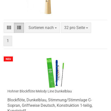
Sortieren nach
pro Seite
Sortieren nach
32 pro Seite
1
NEU
Hohner Blockflöte Melody Line Dunkelblau
Blockflöte, Dunkelblau, Stimmung/Stimmlage C-
Sopran, Griffweise Deutsch, Konstruktion 1-teilig,
Kunststoff