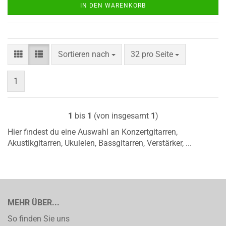
IN DEN WARENKORB
Sortieren nach
pro Seite
Sortieren nach
32 pro Seite
1
1
bis
1
(von insgesamt
1
)
Hier findest du eine Auswahl an Konzertgitarren,
Akustikgitarren, Ukulelen, Bassgitarren, Verstärker, ...
MEHR ÜBER...
So finden Sie uns