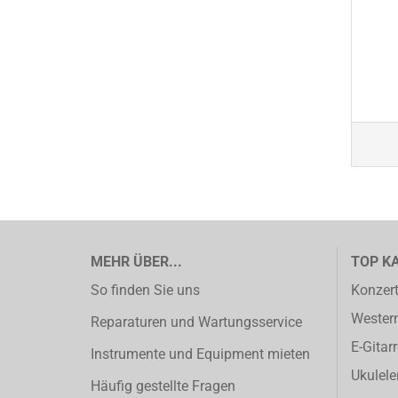
MEHR ÜBER...
TOP K
So finden Sie uns
Konzert
Western
Reparaturen und Wartungsservice
E-Gitar
Instrumente und Equipment mieten
Ukulele
Häufig gestellte Fragen