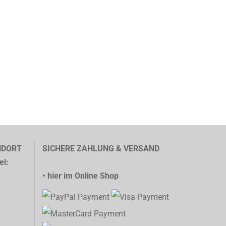
NDORT
SICHERE ZAHLUNG & VERSAND
el:
• hier im Online Shop