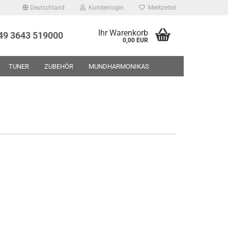
Deutschland
Kundenlogin
Merkzettel
Ihr Warenkorb
+49 3643 519000
0,00 EUR
TUNER
ZUBEHÖR
MUNDHARMONIKAS
UF - RESTPOSTEN - GEBRAUCHTWAREN
ÜBER UNS