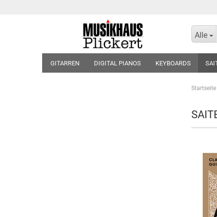
Alle
GITARREN
DIGITAL PIANOS
KEYBOARDS
SAI
KOPFHÖRER
BLOCKFLÖTEN
VIOLINEN
BLÄT
Startseite
SAIT