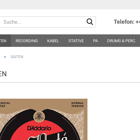
Suche...
Telefon: 
TEN
RECORDING
KABEL
STATIVE
PA
DRUMS & PERC.
TER
NOTEN
SONSTIGES
PARTS
SONDERPREISE - ABVERKA
»
SAITEN
EN