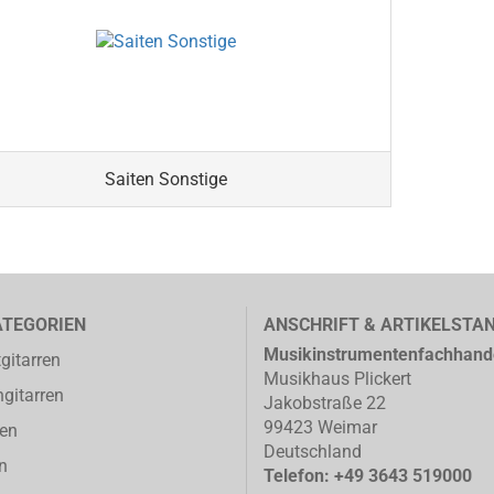
Saiten Sonstige
ATEGORIEN
ANSCHRIFT & ARTIKELSTA
Musikinstrumentenfachhand
gitarren
Musikhaus Plickert
gitarren
Jakobstraße 22
99423 Weimar
ren
Deutschland
n
Telefon: +49 3643 519000