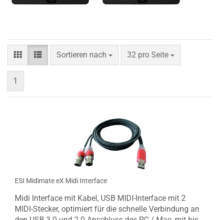
Sortieren nach
pro Seite
Sortieren nach
32 pro Seite
1
ESI Midimate eX Midi Interface
Midi Interface mit Kabel, USB MIDI-Interface mit 2
MIDI-Stecker, optimiert für die schnelle Verbindung an
den USB 3.0 und 2.0 Anschluss des PC / Mac, mit bis