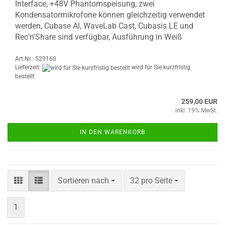
Interface, +48V Phantomspeisung, zwei
Kondensatormikrofone können gleichzeitig verwendet
werden, Cubase Al, WaveLab Cast, Cubasis LE und
Rec'n'Share sind verfügbar, Ausführung in Weiß
Art.Nr.: 529160
Lieferzeit:
wird für Sie kurzfristig
bestellt
259,00 EUR
inkl. 19% MwSt.
IN DEN WARENKORB
Sortieren nach
pro Seite
Sortieren nach
32 pro Seite
1