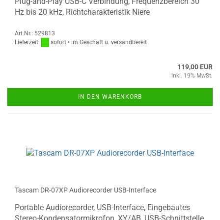
Plug-and-Play USB-C Verbindung, Frequenzbereich 30
Hz bis 20 kHz, Richtcharakteristik Niere
Art.Nr.: 529813
Lieferzeit:
sofort • im Geschäft u. versandbereit
119,00 EUR
inkl. 19% MwSt.
IN DEN WARENKORB
Tascam DR-07XP Audiorecorder USB-Interface
Portable Audiorecorder, USB-Interface, Eingebautes
Stereo-Kondensatormikrofon, XY/AB, USB-Schnittstelle