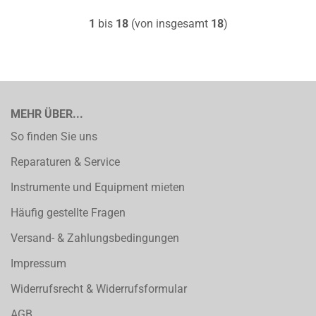
1
bis
18
(von insgesamt
18
)
MEHR ÜBER...
So finden Sie uns
Reparaturen & Service
Instrumente und Equipment mieten
Häufig gestellte Fragen
Versand- & Zahlungsbedingungen
Impressum
Widerrufsrecht & Widerrufsformular
AGB