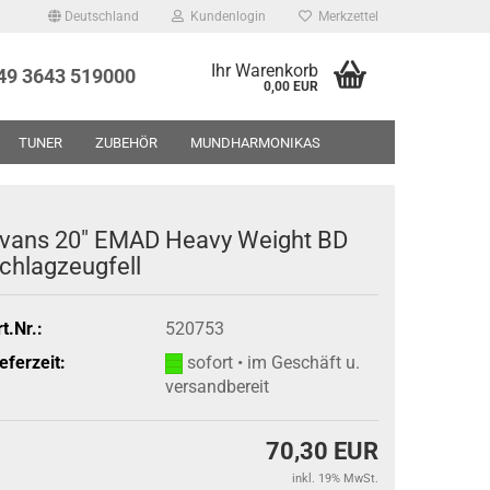
Deutschland
Kundenlogin
Merkzettel
Ihr Warenkorb
+49 3643 519000
0,00 EUR
TUNER
ZUBEHÖR
MUNDHARMONIKAS
UF - RESTPOSTEN - GEBRAUCHTWAREN
ÜBER UNS
vans 20" EMAD Heavy Weight BD
chlagzeugfell
t.Nr.:
520753
eferzeit:
sofort • im Geschäft u.
versandbereit
70,30 EUR
inkl. 19% MwSt.