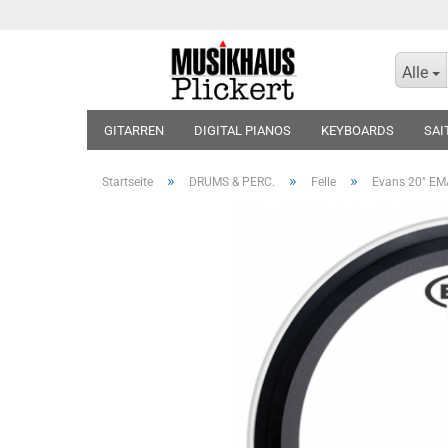
Alle
GITARREN
DIGITAL PIANOS
KEYBOARDS
SAI
KOPFHÖRER
BLOCKFLÖTEN
VIOLINEN
BLÄT
»
»
»
Startseite
DRUMS & PERC.
Felle
Evans 20" EM