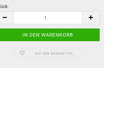
tück:
tück
AUF DEN MERKZETTEL