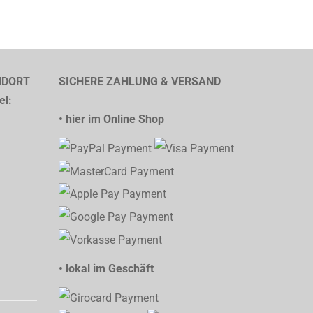
NDORT
SICHERE ZAHLUNG & VERSAND
el:
• hier im Online Shop
• lokal im Geschäft