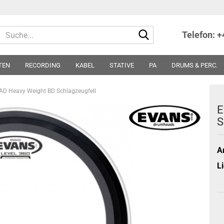
Suche...
Telefon: 
TEN
RECORDING
KABEL
STATIVE
PA
DRUMS & PERC.
TER
NOTEN
SONSTIGES
PARTS
SONDERPREISE - ABVERKA
AD Heavy Weight BD Schlagzeugfell
E
S
Ar
Li