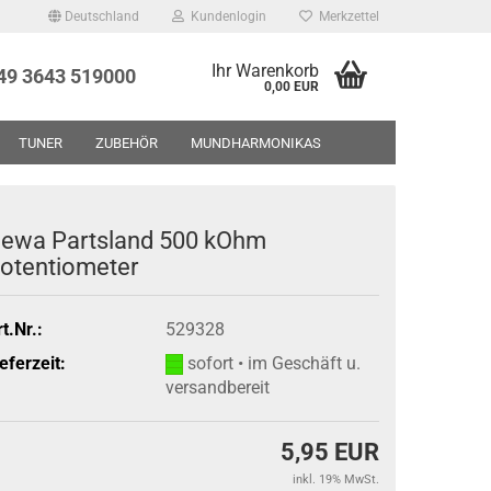
Deutschland
Kundenlogin
Merkzettel
Ihr Warenkorb
+49 3643 519000
0,00 EUR
TUNER
ZUBEHÖR
MUNDHARMONIKAS
UF - RESTPOSTEN - GEBRAUCHTWAREN
ÜBER UNS
ewa Partsland 500 kOhm
otentiometer
t.Nr.:
529328
eferzeit:
sofort • im Geschäft u.
versandbereit
5,95 EUR
inkl. 19% MwSt.