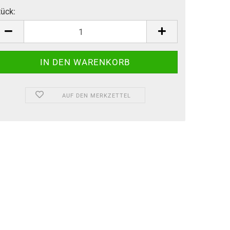
tück:
tück
AUF DEN MERKZETTEL