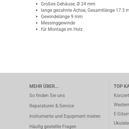
Großes Gehäuse, Ø 24 mm
lange gezahnte Achse, Gesamtlänge 17.3
Gewindelänge 9 mm
Messinggewinde
für Montage im Holz
MEHR ÜBER...
TOP K
So finden Sie uns
Konzert
Western
Reparaturen & Service
E-Gitar
Instrumente und Equipment mieten
Ukulele
Häufig gestellte Fragen