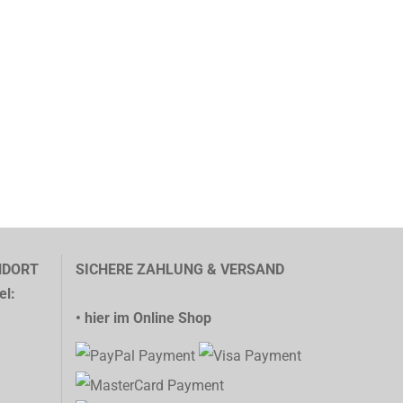
NDORT
SICHERE ZAHLUNG & VERSAND
el:
• hier im Online Shop