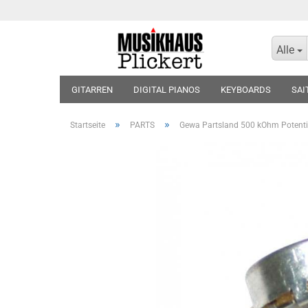
Alle
GITARREN
DIGITAL PIANOS
KEYBOARDS
SAI
KOPFHÖRER
BLOCKFLÖTEN
VIOLINEN
BLÄT
»
»
Startseite
PARTS
Gewa Partsland 500 kOhm Potent