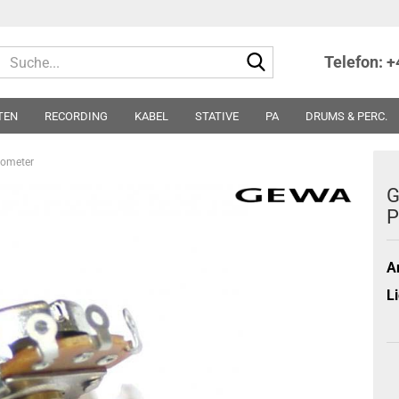
Suche...
Telefon: 
TEN
RECORDING
KABEL
STATIVE
PA
DRUMS & PERC.
TER
NOTEN
SONSTIGES
PARTS
SONDERPREISE - ABVERKA
iometer
G
P
Ar
Li