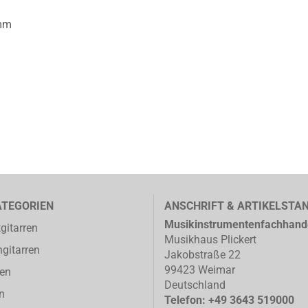
 mm
ATEGORIEN
ANSCHRIFT & ARTIKELSTA
Musikinstrumentenfachhand
gitarren
Musikhaus Plickert
gitarren
Jakobstraße 22
99423 Weimar
ren
Deutschland
n
Telefon: +49 3643 519000