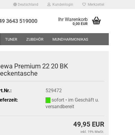
Deutschland
Kundenlogin
Merkzettel
Ihr Warenkorb
+49 3643 519000
0,00 EUR
TUNER
ZUBEHÖR
MUNDHARMONIKAS
UF - RESTPOSTEN - GEBRAUCHTWAREN
ÜBER UNS
ewa Premium 22 20 BK
eckentasche
t.Nr.:
529472
eferzeit:
sofort • im Geschäft u.
versandbereit
49,95 EUR
inkl. 19% MwSt.