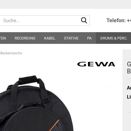
Suche...
Telefon: 
TEN
RECORDING
KABEL
STATIVE
PA
DRUMS & PERC.
TER
NOTEN
SONSTIGES
PARTS
SONDERPREISE - ABVERKA
 Beckentasche
G
B
Ar
Li