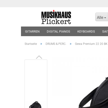
Alle
GITARREN
DIGITAL PIANOS
KEYBOARDS
SAI
KOPFHÖRER
BLOCKFLÖTEN
VIOLINEN
BLÄT
»
»
Startseite
DRUMS & PERC.
Gewa Premium 22 20 BK