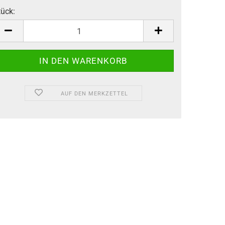
tück:
tück
AUF DEN MERKZETTEL