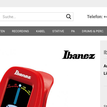
Suche...
Telefon: 
TEN
RECORDING
KABEL
STATIVE
PA
DRUMS & PERC.
TER
NOTEN
SONSTIGES
PARTS
SONDERPREISE - ABVERKA
I
Ar
Li
S