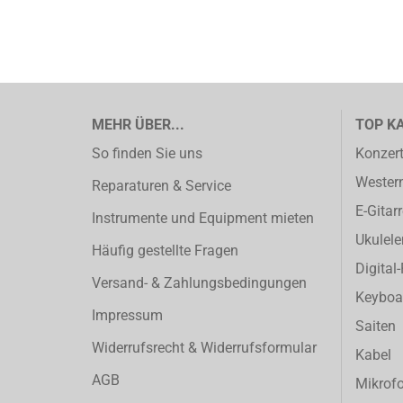
MEHR ÜBER...
TOP K
So finden Sie uns
Konzert
Western
Reparaturen & Service
E-Gitar
Instrumente und Equipment mieten
Ukulele
Häufig gestellte Fragen
Digital
Versand- & Zahlungsbedingungen
Keyboa
Impressum
Saiten
Widerrufsrecht & Widerrufsformular
Kabel
AGB
Mikrof