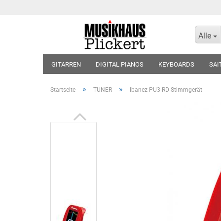
Alle
GITARREN
DIGITAL PIANOS
KEYBOARDS
SAI
KOPFHÖRER
BLOCKFLÖTEN
VIOLINEN
BLÄT
»
»
Startseite
TUNER
Ibanez PU3-RD Stimmgerät