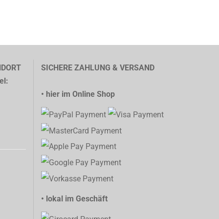
NDORT
SICHERE ZAHLUNG & VERSAND
el:
• hier im Online Shop
• lokal im Geschäft