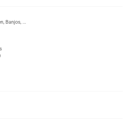
, Banjos, ...
s
)