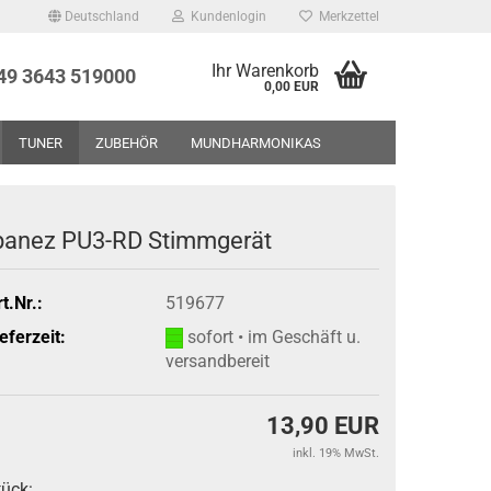
Deutschland
Kundenlogin
Merkzettel
Ihr Warenkorb
+49 3643 519000
0,00 EUR
TUNER
ZUBEHÖR
MUNDHARMONIKAS
UF - RESTPOSTEN - GEBRAUCHTWAREN
ÜBER UNS
banez PU3-RD Stimmgerät
t.Nr.:
519677
eferzeit:
sofort • im Geschäft u.
versandbereit
13,90 EUR
inkl. 19% MwSt.
tück: