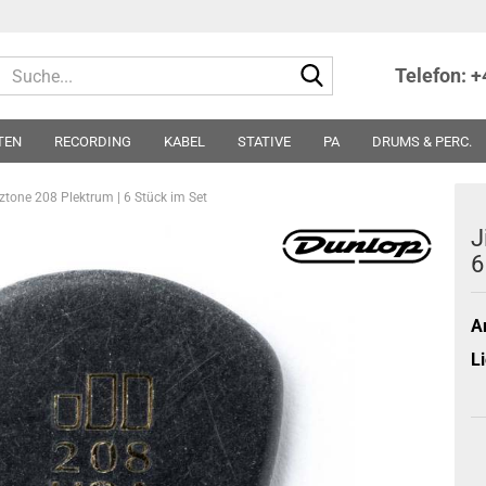
Suche...
Telefon: 
TEN
RECORDING
KABEL
STATIVE
PA
DRUMS & PERC.
TER
NOTEN
SONSTIGES
PARTS
SONDERPREISE - ABVERKA
tone 208 Plektrum | 6 Stück im Set
J
6
Ar
Li