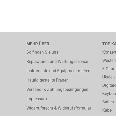
MEHR ÜBER...
TOP K
So finden Sie uns
Konzert
Western
Reparaturen und Wartungsservice
E-Gitar
Instrumente und Equipment mieten
Ukulele
Häufig gestellte Fragen
Digital
Versand- & Zahlungsbedingungen
Keyboa
Impressum
Saiten
Widerrufsrecht & Widerrufsformular
Kabel