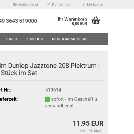
Deutschland
Kundenlogin
Merkzettel
Ihr Warenkorb
+49 3643 519000
0,00 EUR
TUNER
ZUBEHÖR
MUNDHARMONIKAS
UF - RESTPOSTEN - GEBRAUCHTWAREN
ÜBER UNS
im Dunlop Jazztone 208 Plektrum |
 Stück im Set
t.Nr.:
519614
eferzeit:
sofort • im Geschäft u.
versandbereit
11,95 EUR
inkl. 19% MwSt.