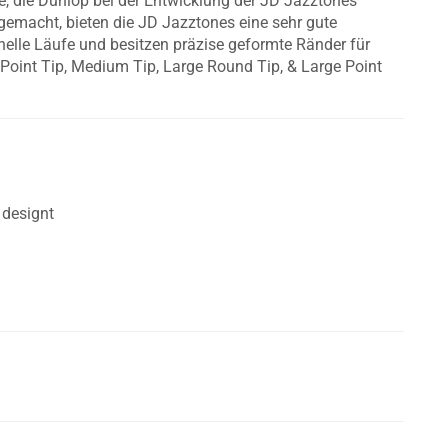
, die Dunlop bei der Entwicklung der JD Jazztones
n gemacht, bieten die JD Jazztones eine sehr gute
hnelle Läufe und besitzen präzise geformte Ränder für
 Point Tip, Medium Tip, Large Round Tip, & Large Point
 designt