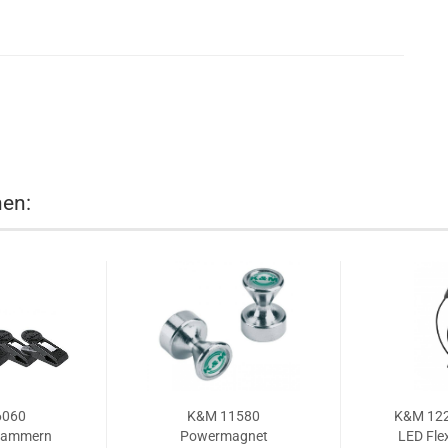
nen:
6060
K&M 11580
K&M 122
klammern
Powermagnet
LED Fle