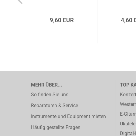
9,60 EUR
4,60 
MEHR ÜBER...
TOP K
So finden Sie uns
Konzert
Western
Reparaturen & Service
E-Gitar
Instrumente und Equipment mieten
Ukulele
Häufig gestellte Fragen
Digital