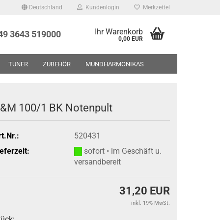
Deutschland
Kundenlogin
Merkzettel
Ihr Warenkorb
+49 3643 519000
0,00 EUR
TUNER
ZUBEHÖR
MUNDHARMONIKAS
UF - RESTPOSTEN - GEBRAUCHTWAREN
ÜBER UNS
&M 100/1 BK Notenpult
t.Nr.:
520431
eferzeit:
sofort • im Geschäft u.
versandbereit
31,20 EUR
inkl. 19% MwSt.
tück: