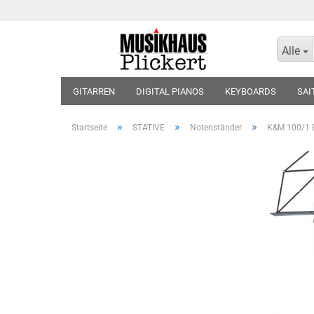
Alle
GITARREN
DIGITAL PIANOS
KEYBOARDS
SAI
KOPFHÖRER
BLOCKFLÖTEN
VIOLINEN
BLÄT
»
»
»
Startseite
STATIVE
Notenständer
K&M 100/1 