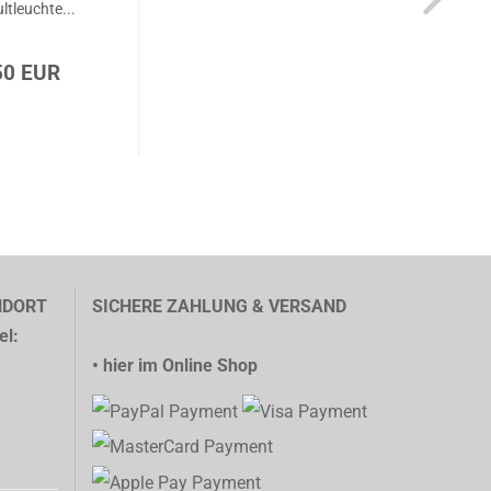
ltleuchte...
50 EUR
NDORT
SICHERE ZAHLUNG & VERSAND
el:
• hier im Online Shop