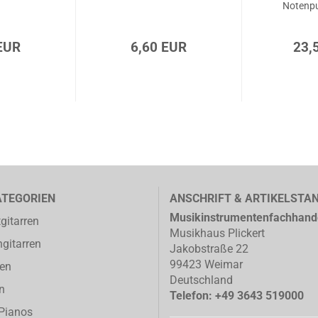
Notenpu
EUR
6,60 EUR
23,
ATEGORIEN
ANSCHRIFT & ARTIKELSTA
Musikinstrumentenfachhand
gitarren
Musikhaus Plickert
gitarren
Jakobstraße 22
99423 Weimar
ren
Deutschland
n
Telefon: +49 3643 519000
-Pianos