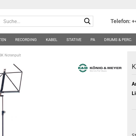
Suche...
Telefon: 
TEN
RECORDING
KABEL
STATIVE
PA
DRUMS & PERC.
TER
NOTEN
SONSTIGES
PARTS
SONDERPREISE - ABVERKA
BK Notenpult
K
Ar
Li
S