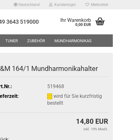
Deutschland
Kundenlogin
Merkzettel
Ihr Warenkorb
+49 3643 519000
0,00 EUR
TUNER
ZUBEHÖR
MUNDHARMONIKAS
UF - RESTPOSTEN - GEBRAUCHTWAREN
ÜBER UNS
&M 164/1 Mundharmonikahalter
t.Nr.:
519468
eferzeit:
wird für Sie kurzfristig
bestellt
14,80 EUR
inkl. 19% MwSt.
tück: