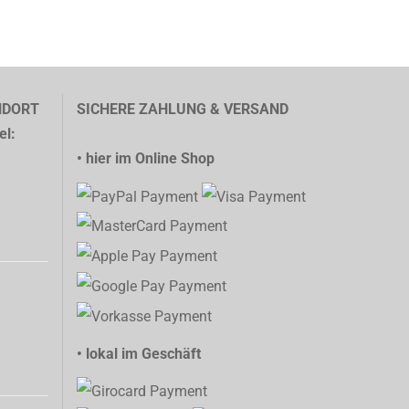
NDORT
SICHERE ZAHLUNG & VERSAND
el:
• hier im Online Shop
• lokal im Geschäft