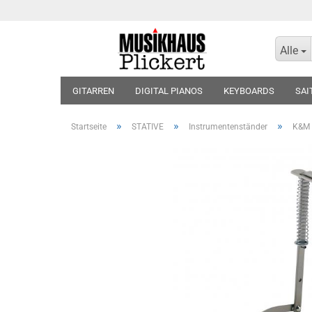
Alle
GITARREN
DIGITAL PIANOS
KEYBOARDS
SAI
KOPFHÖRER
BLOCKFLÖTEN
VIOLINEN
BLÄT
»
»
»
Startseite
STATIVE
Instrumentenständer
K&M 