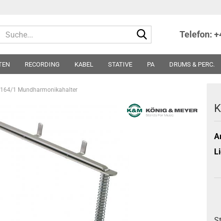
Suche...
Telefon: 
TEN
RECORDING
KABEL
STATIVE
PA
DRUMS & PERC.
TER
NOTEN
SONSTIGES
PARTS
SONDERPREISE - ABVERKA
164/1 Mundharmonikahalter
K
Ar
Li
S