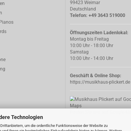
99423 Weimar
ren
Deutschland
n
Telefon: +49 3643 519000
-Pianos
rds
Öffnungszeiten Ladenlokal:
Montag bis Freitag
10:00 Uhr - 18:00 Uhr
Samstag
10:00 Uhr - 14:00 Uhr
one
ing
Geschäft & Online Shop:
https://musikhaus-plickert.de
Finden Sie uns auf Google M
dere Technologien
rittanbietern, um die ordentliche Funktionsweise der Website zu
n und Ihnen ein bestmögliches Einkaufserlebnis bieten zu können. Weitere