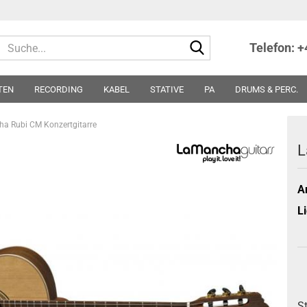
Suche...
Telefon: 
TEN
RECORDING
KABEL
STATIVE
PA
DRUMS & PERC.
TER
NOTEN
SONSTIGES
PARTS
SONDERPREISE - ABVERKA
a Rubi CM Konzertgitarre
L
Ar
Li
S