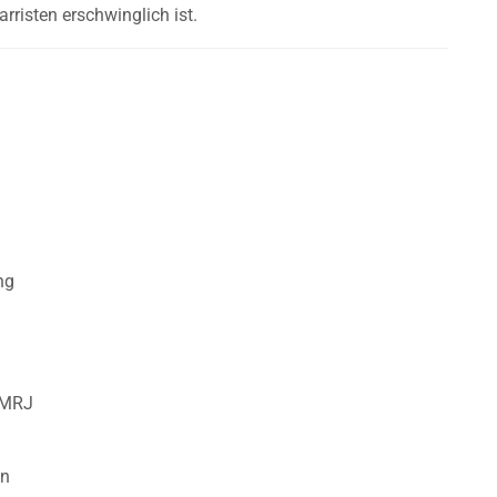
arristen erschwinglich ist.
ng
0MRJ
ln