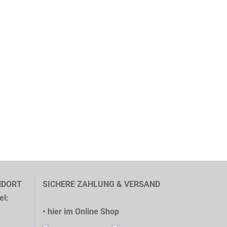
NDORT
SICHERE ZAHLUNG & VERSAND
el:
• hier im Online Shop