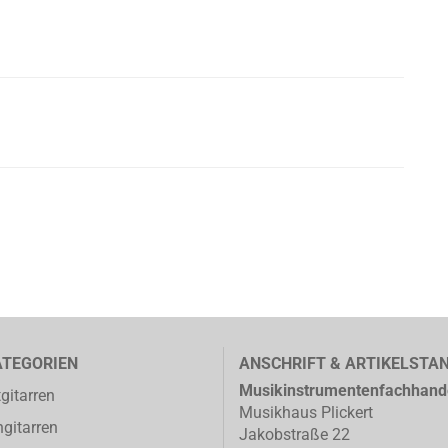
ATEGORIEN
ANSCHRIFT & ARTIKELSTA
Musikinstrumentenfachhand
gitarren
Musikhaus Plickert
gitarren
Jakobstraße 22