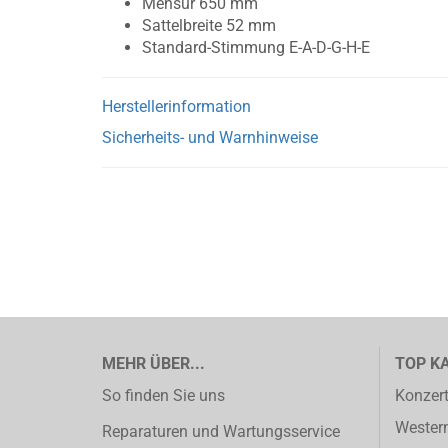
Mensur 650 mm
Sattelbreite 52 mm
Standard-Stimmung E-A-D-G-H-E
Herstellerinformation
Sicherheits- und Warnhinweise
MEHR ÜBER...
TOP K
So finden Sie uns
Konzert
Western
Reparaturen und Wartungsservice