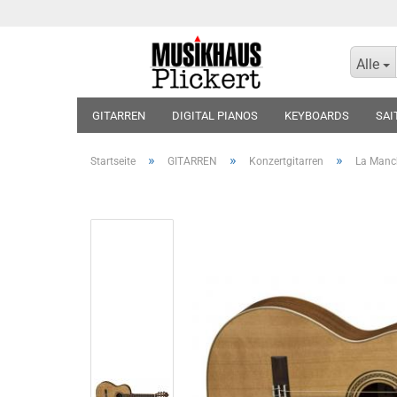
Alle
GITARREN
DIGITAL PIANOS
KEYBOARDS
SAI
KOPFHÖRER
BLOCKFLÖTEN
VIOLINEN
BLÄT
»
»
»
Startseite
GITARREN
Konzertgitarren
La Manch