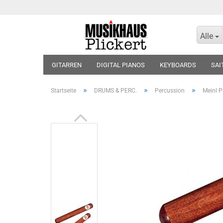
Alle
GITARREN
DIGITAL PIANOS
KEYBOARDS
SAI
KOPFHÖRER
BLOCKFLÖTEN
VIOLINEN
BLÄT
»
»
»
Startseite
DRUMS & PERC.
Percussion
Meinl 