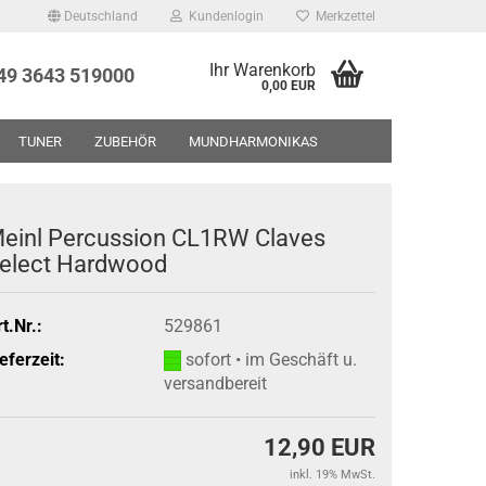
Deutschland
Kundenlogin
Merkzettel
Ihr Warenkorb
+49 3643 519000
0,00 EUR
TUNER
ZUBEHÖR
MUNDHARMONIKAS
UF - RESTPOSTEN - GEBRAUCHTWAREN
ÜBER UNS
einl Percussion CL1RW Claves
elect Hardwood
t.Nr.:
529861
eferzeit:
sofort • im Geschäft u.
versandbereit
12,90 EUR
inkl. 19% MwSt.