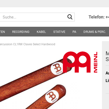
Suche...
Telefon: 
TEN
RECORDING
KABEL
STATIVE
PA
DRUMS & PERC.
TER
NOTEN
SONSTIGES
PARTS
SONDERPREISE - ABVERKA
Percussion CL1RW Claves Select Hardwood
M
S
Ar
Li