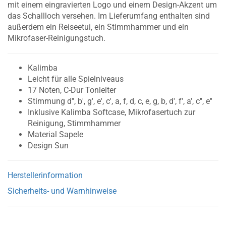
mit einem eingravierten Logo und einem Design-Akzent um
das Schallloch versehen. Im Lieferumfang enthalten sind
außerdem ein Reiseetui, ein Stimmhammer und ein
Mikrofaser-Reinigungstuch.
Kalimba
Leicht für alle Spielniveaus
17 Noten, C-Dur Tonleiter
Stimmung d'', b', g', e', c', a, f, d, c, e, g, b, d', f', a', c'', e''
Inklusive Kalimba Softcase, Mikrofasertuch zur
Reinigung, Stimmhammer
Material Sapele
Design Sun
Herstellerinformation
Sicherheits- und Warnhinweise