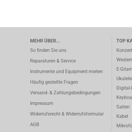
MEHR ÜBER...
TOP K
So finden Sie uns
Konzert
Western
Reparaturen & Service
E-Gitar
Instrumente und Equipment mieten
Ukulele
Häufig gestellte Fragen
Digital
Versand- & Zahlungsbedingungen
Keyboa
Impressum
Saiten
Widerrufsrecht & Widerrufsformular
Kabel
AGB
Mikrof