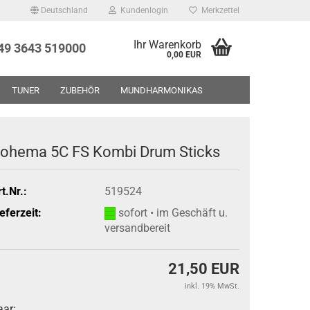
Deutschland
Kundenlogin
Merkzettel
Ihr Warenkorb
+49 3643 519000
0,00 EUR
TUNER
ZUBEHÖR
MUNDHARMONIKAS
UF - RESTPOSTEN - GEBRAUCHTWAREN
ÜBER UNS
ohema 5C FS Kombi Drum Sticks
t.Nr.:
519524
eferzeit:
sofort • im Geschäft u.
versandbereit
21,50 EUR
inkl. 19% MwSt.
aar: