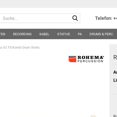
Suche...
Telefon: 
TEN
RECORDING
KABEL
STATIVE
PA
DRUMS & PERC.
TER
NOTEN
SONSTIGES
PARTS
SONDERPREISE - ABVERKA
a 5C FS Kombi Drum Sticks
R
Ar
Li
P