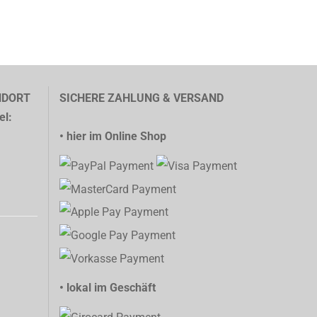
NDORT
SICHERE ZAHLUNG & VERSAND
el:
• hier im Online Shop
• lokal im Geschäft