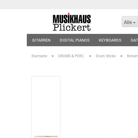
Alle
GITARREN
DIGITAL PIANOS
KEYBOARDS
SAI
KOPFHÖRER
BLOCKFLÖTEN
VIOLINEN
BLÄT
»
»
»
Startseite
DRUMS & PERC.
Drum Sticks
Rohem